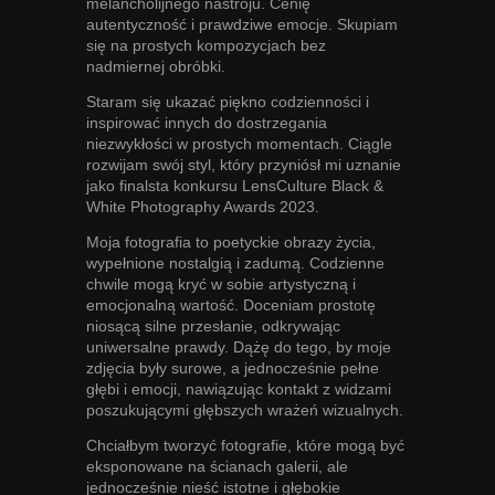
melancholijnego nastroju. Cenię
autentyczność i prawdziwe emocje. Skupiam
się na prostych kompozycjach bez
nadmiernej obróbki.
Staram się ukazać piękno codzienności i
inspirować innych do dostrzegania
niezwykłości w prostych momentach. Ciągle
rozwijam swój styl, który przyniósł mi uznanie
jako finalsta konkursu LensCulture Black &
White Photography Awards 2023.
Moja fotografia to poetyckie obrazy życia,
wypełnione nostalgią i zadumą. Codzienne
chwile mogą kryć w sobie artystyczną i
emocjonalną wartość. Doceniam prostotę
niosącą silne przesłanie, odkrywając
uniwersalne prawdy. Dążę do tego, by moje
zdjęcia były surowe, a jednocześnie pełne
głębi i emocji, nawiązując kontakt z widzami
poszukującymi głębszych wrażeń wizualnych.
Chciałbym tworzyć fotografie, które mogą być
eksponowane na ścianach galerii, ale
jednocześnie nieść istotne i głębokie